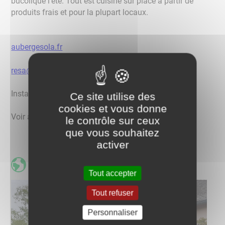
bucolique l’été. Tout est cuisiné sur place à partir de
produits frais et pour la plupart locaux.
aubergesola.fr
resa@aubergesola.fr
Instagram, Facebook : aubergesola
Ce site utilise des
cookies et vous donne
Voir aussi la rubrique "actualités"
le contrôle sur ceux
que vous souhaitez
activer
site web
Tout accepter
Tout refuser
Personnaliser