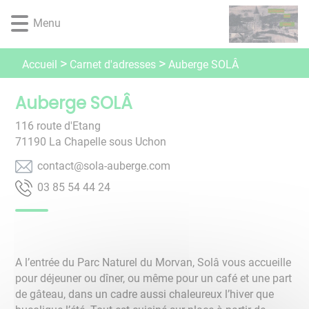
Lien
Lien
Lien
Lien
Panneau de gestion des cookies
Menu
d'accès
d'accès
d'accès
d'accès
rapide
rapide
rapide
rapide
au
au
à
au
Carnet d'adresses
Accueil
Auberge SOLÂ
menu
contenu
la
pied
principal
recherche
de
Auberge SOLÂ
page
116 route d'Etang
71190
La Chapelle sous Uchon
moc.egrebua-alos@tcatnoc
42 44 45 58 30
A l’entrée du Parc Naturel du Morvan, Solâ vous accueille
pour déjeuner ou dîner, ou même pour un café et une part
de gâteau, dans un cadre aussi chaleureux l’hiver que